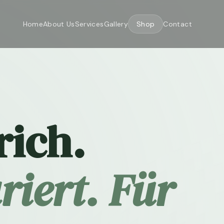
Home
About Us
Services
Gallery
Shop
Contact
rich.
riert. Für