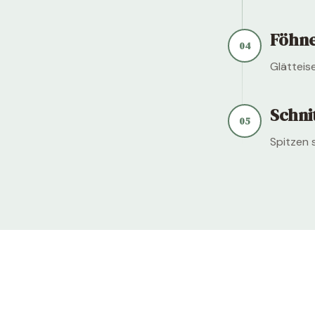
Föhne
04
Glätteis
Schnit
05
Spitzen 