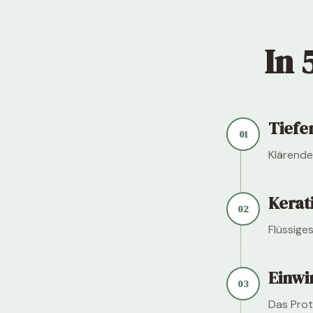
In 
Tiefe
01
Klärende
Kerat
02
Flüssige
Einwi
03
Das Prote