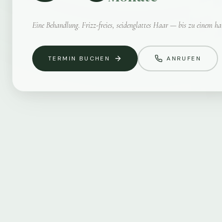
Eine Behandlung. Frizz-freies, seidenglattes Haar — bis zu einem ha
TERMIN BUCHEN
ANRUFEN