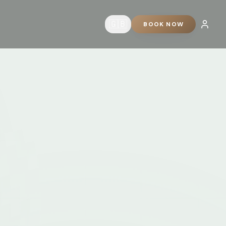
🇬🇧
BOOK NOW