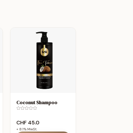
Coconut Shampoo
CHF
45.0
+
8.1
% MwSt.