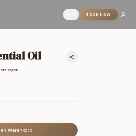
🇬🇧
BOOK NOW
ntial Oil
wertungen
den Warenkorb