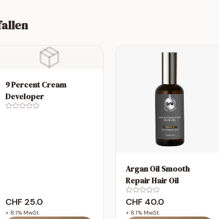
fallen
9 Percent Cream
Developer
Argan Oil Smooth
Repair Hair Oil
CHF
25.0
CHF
40.0
+
8.1
% MwSt.
+
8.1
% MwSt.