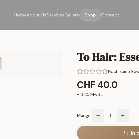
Home
About Us
Services
Gallery
Shop
Contact
To Hair: Esse
Noch keine Be
CHF
40.0
+
8.1
% MwSt.
1
Menge:
In 